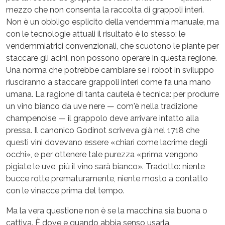
mezzo che non consenta la raccolta di grappoli interi.
Non è un obbligo esplicito della vendemmia manuale, ma
con le tecnologie attuali il risultato è lo stesso: le
vendemmiatrici convenzionali, che scuotono le piante per
staccare gli acini, non possono operare in questa regione.
Una norma che potrebbe cambiare se i robot in sviluppo
riusciranno a staccare grappoli interi come fa una mano
umana. La ragione di tanta cautela è tecnica: per produrre
un vino bianco da uve nere — com'è nella tradizione
champenoise — il grappolo deve arrivare intatto alla
pressa. Il canonico Godinot scriveva già nel 1718 che
questi vini dovevano essere «chiari come lacrime degli
occhi», e per ottenere tale purezza «prima vengono
pigiate le uve, più il vino sarà bianco». Tradotto: niente
bucce rotte prematuramente, niente mosto a contatto
con le vinacce prima del tempo.
Ma la vera questione non è se la macchina sia buona o
cattiva. È dove e quando abbia senso usarla.