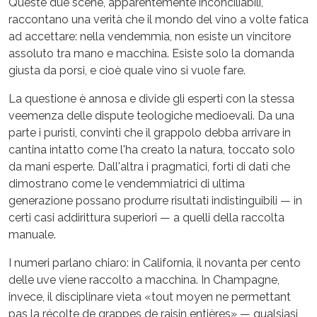
Queste due scene, apparentemente inconciliabili,
raccontano una verità che il mondo del vino a volte fatica
ad accettare: nella vendemmia, non esiste un vincitore
assoluto tra mano e macchina. Esiste solo la domanda
giusta da porsi, e cioè quale vino si vuole fare.
La questione è annosa e divide gli esperti con la stessa
veemenza delle dispute teologiche medioevali. Da una
parte i puristi, convinti che il grappolo debba arrivare in
cantina intatto come l'ha creato la natura, toccato solo
da mani esperte. Dall'altra i pragmatici, forti di dati che
dimostrano come le vendemmiatrici di ultima
generazione possano produrre risultati indistinguibili — in
certi casi addirittura superiori — a quelli della raccolta
manuale.
I numeri parlano chiaro: in California, il novanta per cento
delle uve viene raccolto a macchina. In Champagne,
invece, il disciplinare vieta «tout moyen ne permettant
pas la récolte de grappes de raisin entières» — qualsiasi