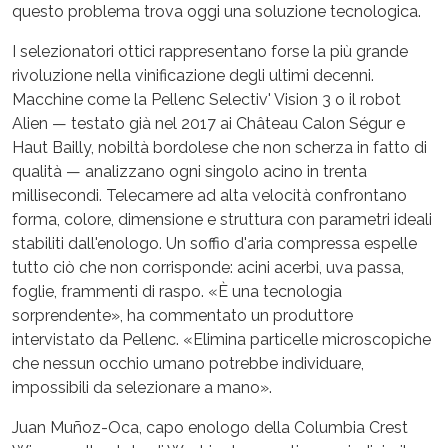
questo problema trova oggi una soluzione tecnologica.
I selezionatori ottici rappresentano forse la più grande
rivoluzione nella vinificazione degli ultimi decenni.
Macchine come la Pellenc Selectiv' Vision 3 o il robot
Alien — testato già nel 2017 ai Château Calon Ségur e
Haut Bailly, nobiltà bordolese che non scherza in fatto di
qualità — analizzano ogni singolo acino in trenta
millisecondi. Telecamere ad alta velocità confrontano
forma, colore, dimensione e struttura con parametri ideali
stabiliti dall'enologo. Un soffio d'aria compressa espelle
tutto ciò che non corrisponde: acini acerbi, uva passa,
foglie, frammenti di raspo. «È una tecnologia
sorprendente», ha commentato un produttore
intervistato da Pellenc. «Elimina particelle microscopiche
che nessun occhio umano potrebbe individuare,
impossibili da selezionare a mano».
Juan Muñoz-Oca, capo enologo della Columbia Crest