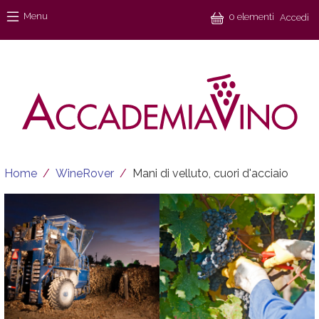
Salta al contenuto principale
Menu
Menu
0 elementi
Accedi
Briciole di pane
Home
WineRover
Mani di velluto, cuori d'acciaio