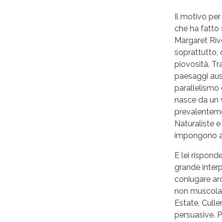
Il motivo per
che ha fatto 
Margaret Rive
soprattutto, 
piovosità. Tr
paesaggi aust
parallelismo
nasce da un v
prevalenteme
Naturaliste 
impongono all
E lei rispond
grande interp
coniugare aro
non muscolar
Estate, Culle
persuasive. P