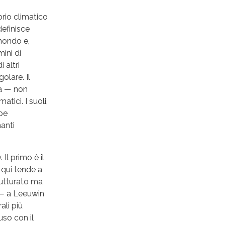
brio climatico
efinisce
mondo e,
ini di
 altri
olare. Il
ta — non
tici. I suoli,
pe
anti
Il primo è il
 qui tende a
rutturato ma
 — a Leeuwin
ali più
uso con il