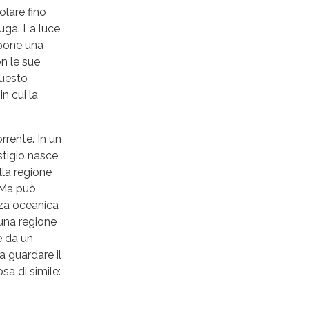
olare fino
iuga. La luce
mpone una
on le sue
questo
n cui la
rrente. In un
stigio nasce
lla regione
 Ma può
nza oceanica
 una regione
e da un
a guardare il
sa di simile: