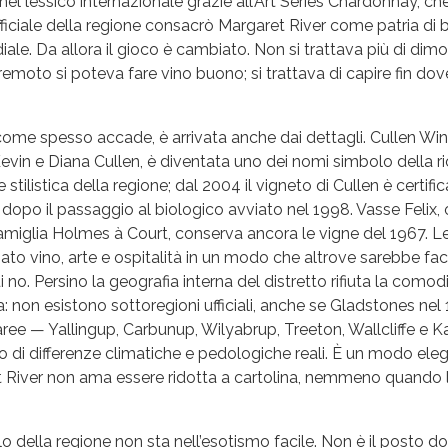
nel lessico internazionale grazie all’Art Series Chardonnay, c
ficiale della regione consacrò Margaret River come patria di b
ale. Da allora il gioco è cambiato. Non si trattava più di dimo
remoto si poteva fare vino buono; si trattava di capire fin do
come spesso accade, è arrivata anche dai dettagli. Cullen Wi
evin e Diana Cullen, è diventata uno dei nomi simbolo della r
stilistica della regione; dal 2004 il vigneto di Cullen è certifi
dopo il passaggio al biologico avviato nel 1998. Vasse Felix, 
famiglia Holmes à Court, conserva ancora le vigne del 1967. 
ato vino, arte e ospitalità in un modo che altrove sarebbe fac
ui no. Persino la geografia interna del distretto rifiuta la comod
: non esistono sottoregioni ufficiali, anche se Gladstones nel
ree — Yallingup, Carbunup, Wilyabrup, Treeton, Wallcliffe e K
 di differenze climatiche e pedologiche reali. È un modo eleg
 River non ama essere ridotta a cartolina, nemmeno quando l
ello della regione non sta nell’esotismo facile. Non è il posto do