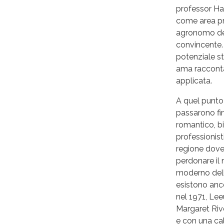
professor Har
come area pro
agronomo dell
convincente. 
potenziale str
ama racconta
applicata.
A quel punto 
passarono fin
romantico, b
professionist
regione dove 
perdonare il 
moderno della
esistono anc
nel 1971, Lee
Margaret Rive
e con una cal