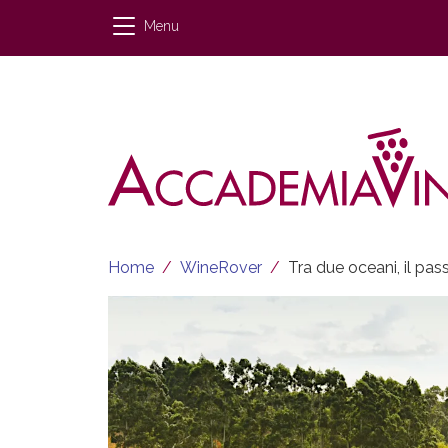
Salta al contenuto principale
Menu
Briciole di pane
Home
WineRover
Tra due oceani, il pas