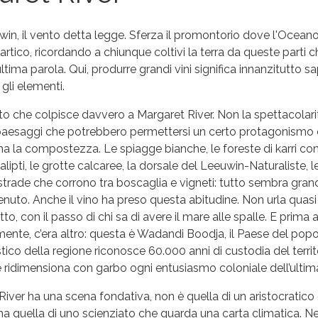
in, il vento detta legge. Sferza il promontorio dove l'Oceano
tartico, ricordando a chiunque coltivi la terra da queste parti c
ltima parola. Qui, produrre grandi vini significa innanzitutto s
gli elementi.
o che colpisce davvero a Margaret River. Non la spettacolarit
i paesaggi che potrebbero permettersi un certo protagonismo
 la compostezza. Le spiagge bianche, le foreste di karri con 
alipti, le grotte calcaree, la dorsale del Leeuwin-Naturaliste, l
 strade che corrono tra boscaglia e vigneti: tutto sembra gran
enuto. Anche il vino ha preso questa abitudine. Non urla quasi
to, con il passo di chi sa di avere il mare alle spalle. E prima 
mente, c’era altro: questa è Wadandi Boodja, il Paese del pop
istico della regione riconosce 60.000 anni di custodia del territ
 ridimensiona con garbo ogni entusiasmo coloniale dell’ultima
iver ha una scena fondativa, non è quella di un aristocratico
a quella di uno scienziato che guarda una carta climatica. Nel