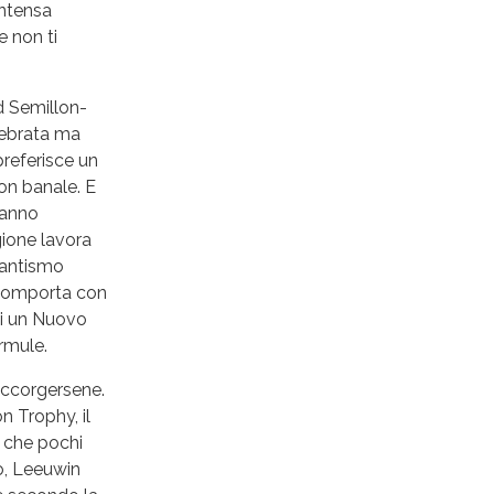
ntensa
e non ti
nd Semillon-
lebrata ma
preferisce un
on banale. E
hanno
gione lavora
gantismo
i comporta con
di un Nuovo
rmule.
accorgersene.
n Trophy, il
e che pochi
o, Leeuwin