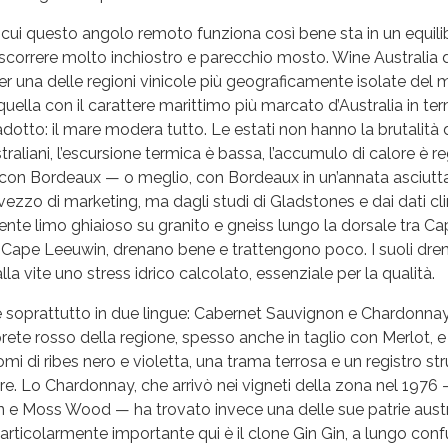
 cui questo angolo remoto funziona così bene sta in un equili
scorrere molto inchiostro e parecchio mosto. Wine Australia d
r una delle regioni vinicole più geograficamente isolate del 
quella con il carattere marittimo più marcato d’Australia in term
adotto: il mare modera tutto. Le estati non hanno la brutalità di
raliani, l’escursione termica è bassa, l’accumulo di calore è reg
 con Bordeaux — o meglio, con Bordeaux in un’annata asciut
ezzo di marketing, ma dagli studi di Gladstones e dai dati clima
nte limo ghiaioso su granito e gneiss lungo la dorsale tra Ca
e Cape Leeuwin, drenano bene e trattengono poco. I suoli dren
a vite uno stress idrico calcolato, essenziale per la qualità.
e soprattutto in due lingue: Cabernet Sauvignon e Chardonnay. 
rete rosso della regione, spesso anche in taglio con Merlot, e
mi di ribes nero e violetta, una trama terrosa e un registro st
e. Lo Chardonnay, che arrivò nei vigneti della zona nel 1976
n e Moss Wood — ha trovato invece una delle sue patrie austr
articolarmente importante qui è il clone Gin Gin, a lungo conf