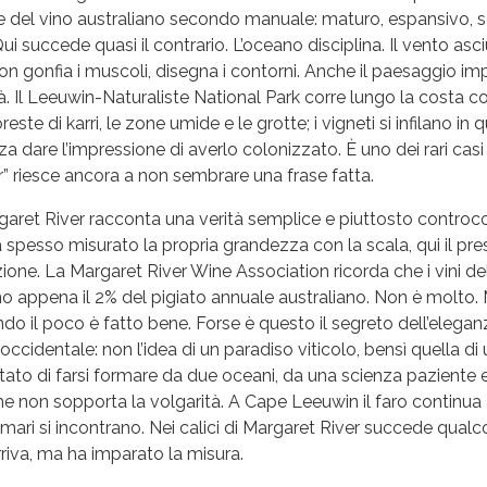
te del vino australiano secondo manuale: maturo, espansivo, s
Qui succede quasi il contrario. L’oceano disciplina. Il vento asc
on gonfia i muscoli, disegna i contorni. Anche il paesaggio i
à. Il Leeuwin-Naturaliste National Park corre lungo la costa c
reste di karri, le zone umide e le grotte; i vigneti si infilano in 
 dare l’impressione di averlo colonizzato. È uno dei rari casi i
ir” riesce ancora a non sembrare una frase fatta.
aret River racconta una verità semplice e piuttosto controco
spesso misurato la propria grandezza con la scala, qui il pre
ione. La Margaret River Wine Association ricorda che i vini de
o appena il 2% del pigiato annuale australiano. Non è molto.
do il poco è fatto bene. Forse è questo il segreto dell’elega
 occidentale: non l’idea di un paradiso viticolo, bensì quella di
ato di farsi formare da due oceani, da una scienza paziente 
 non sopporta la volgarità. A Cape Leeuwin il faro continua 
i mari si incontrano. Nei calici di Margaret River succede qualco
riva, ma ha imparato la misura.