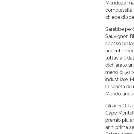
Mendoza ma o
complessità a
chiede di sce
Sarebbe però 
Sauvignon Bl
spesso brillan
accento meno
tuttavia il d
dichiarato un
meno di 50 to
industriale. 
la serietà d
Mondo ancora
Gli anni Ott
Cape Mentelle
premio più am
anni prima s