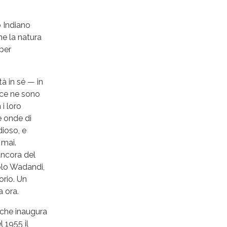
 Indiano
he la natura
aper
à in sé — in
 ce ne sono
i loro
e onde di
dioso, e
 mai.
ancora del
olo Wadandi,
orio. Un
 ora.
 che inaugura
 1955 il