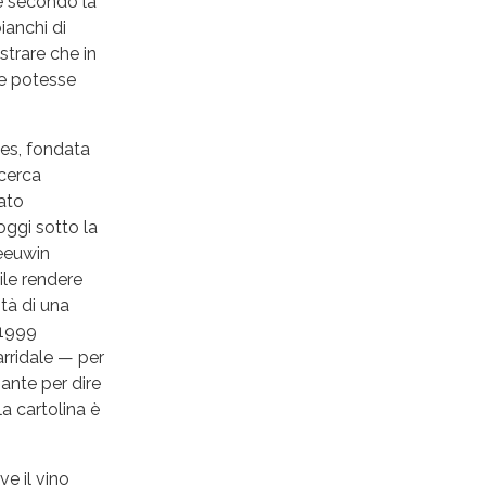
he secondo la
ianchi di
strare che in
ve potesse
nes, fondata
icerca
cato
oggi sotto la
Leeuwin
ile rendere
ità di una
 1999
arridale — per
ante per dire
a cartolina è
ve il vino