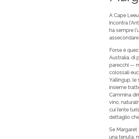
A Cape Leeuw
incontra l'An
ha sempre l'u
assecondare 
Forse è quest
Australia, d
parecchi — ma
colossali euc
Yallingup, le
insieme tratt
Cammina dirit
vino, natural
cui l’ente tur
dettaglio che
Se Margaret R
una tenuta, m