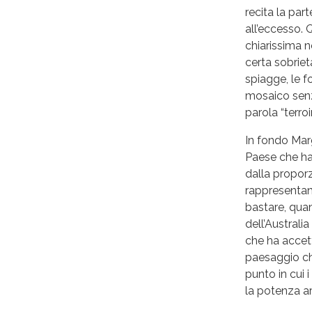
recita la par
all’eccesso. 
chiarissima n
certa sobriet
spiagge, le fo
mosaico senza
parola “terro
In fondo Marg
Paese che ha 
dalla proporz
rappresentan
bastare, quan
dell’Australia
che ha accett
paesaggio che
punto in cui 
la potenza ar