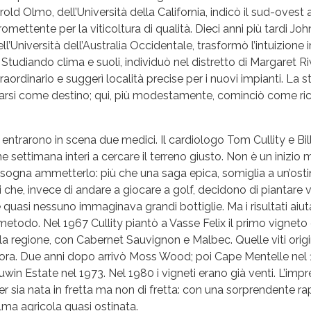
old Olmo, dell’Università della California, indicò il sud-ovest 
mettente per la viticoltura di qualità. Dieci anni più tardi Jo
’Università dell’Australia Occidentale, trasformò l’intuizione i
Studiando clima e suoli, individuò nel distretto di Margaret 
aordinario e suggerì località precise per i nuovi impianti. La st
rsi come destino; qui, più modestamente, cominciò come ri
entrarono in scena due medici. Il cardiologo Tom Cullity e Bil
e settimana interi a cercare il terreno giusto. Non è un inizio 
isogna ammetterlo: più che una saga epica, somiglia a un’ost
i che, invece di andare a giocare a golf, decidono di piantare vi
quasi nessuno immaginava grandi bottiglie. Ma i risultati aiu
metodo. Nel 1967 Cullity piantò a Vasse Felix il primo vignet
 regione, con Cabernet Sauvignon e Malbec. Quelle viti origi
ora. Due anni dopo arrivò Moss Wood; poi Cape Mentelle nel 
uwin Estate nel 1973. Nel 1980 i vigneti erano già venti. L’imp
r sia nata in fretta ma non di fretta: con una sorprendente rap
ma agricola quasi ostinata.