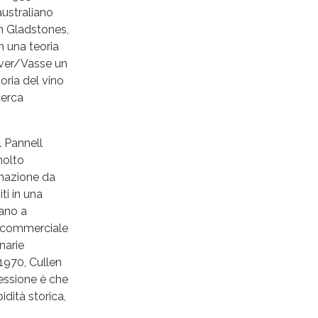
australiano
hn Gladstones,
n una teoria
River/Vasse un
oria del vino
cerca
l Pannell
molto
inazione da
ti in una
tano a
o commerciale
narie
1970, Cullen
ressione è che
idità storica,