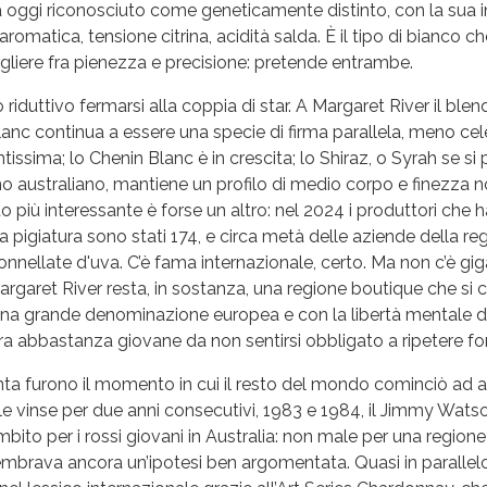
ggi riconosciuto come geneticamente distinto, con la sua i
romatica, tensione citrina, acidità salda. È il tipo di bianco ch
gliere fra pienezza e precisione: pretende entrambe.
riduttivo fermarsi alla coppia di star. A Margaret River il ble
anc continua a essere una specie di firma parallela, meno ce
tissima; lo Chenin Blanc è in crescita; lo Shiraz, o Syrah se si 
 australiano, mantiene un profilo di medio corpo e finezza n
ato più interessante è forse un altro: nel 2024 i produttori che 
a pigiatura sono stati 174, e circa metà delle aziende della re
nnellate d'uva. C’è fama internazionale, certo. Ma non c’è gi
Margaret River resta, in sostanza, una regione boutique che s
i una grande denominazione europea e con la libertà mentale 
 abbastanza giovane da non sentirsi obbligato a ripetere fo
anta furono il momento in cui il resto del mondo cominciò ad 
 vinse per due anni consecutivi, 1983 e 1984, il Jimmy Watso
bito per i rossi giovani in Australia: non male per una region
embrava ancora un’ipotesi ben argomentata. Quasi in parallel