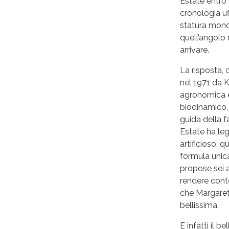
Estate entrò 
cronologia uf
statura mondi
quell’angolo 
arrivare.
La risposta, 
nel 1971 da K
agronomica e 
biodinamico, 
guida della 
Estate ha leg
artificioso, q
formula unica
propose sei a
rendere conto
che Margaret
bellissima.
E infatti il b