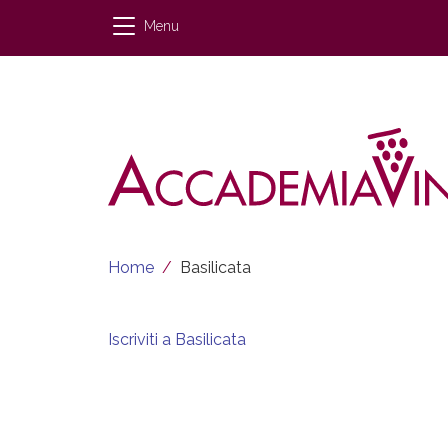
Salta al contenuto principale
Menu
Briciole di pane
Home
Basilicata
Iscriviti a Basilicata