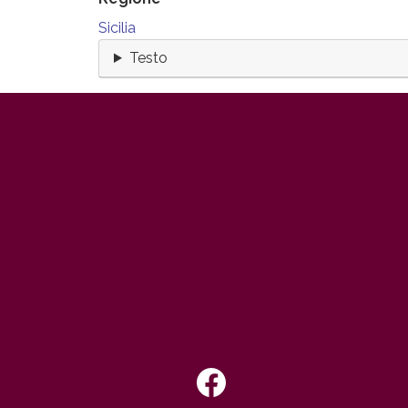
Sicilia
Testo
Footer IT
SEGUICI SU: