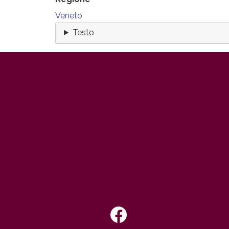
Veneto
Testo
Footer IT
SEGUICI SU: