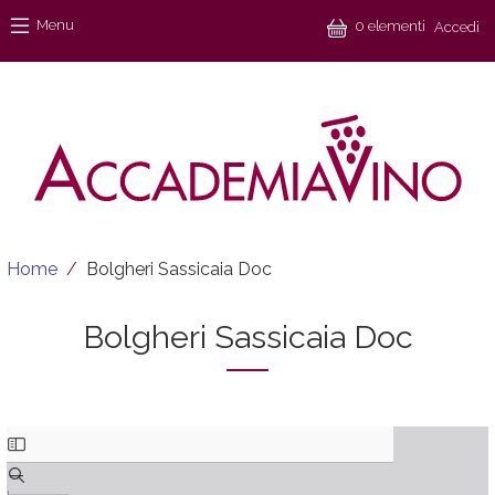
Salta al contenuto principale
Menu
Menu
0 elementi
Accedi
Briciole di pane
Home
Bolgheri Sassicaia Doc
Bolgheri Sassicaia Doc
Documento