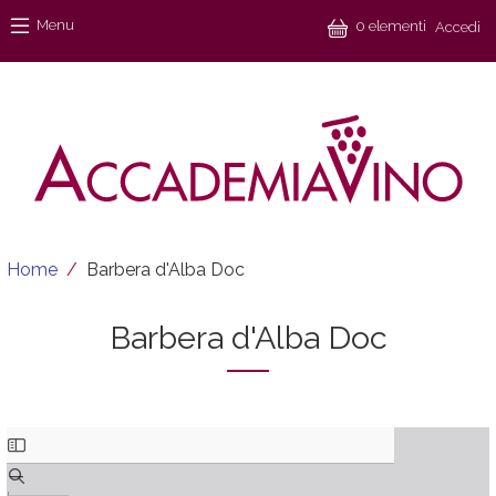
Salta al contenuto principale
Menu
Menu
0 elementi
Accedi
Briciole di pane
Home
Barbera d'Alba Doc
Barbera d'Alba Doc
Documento